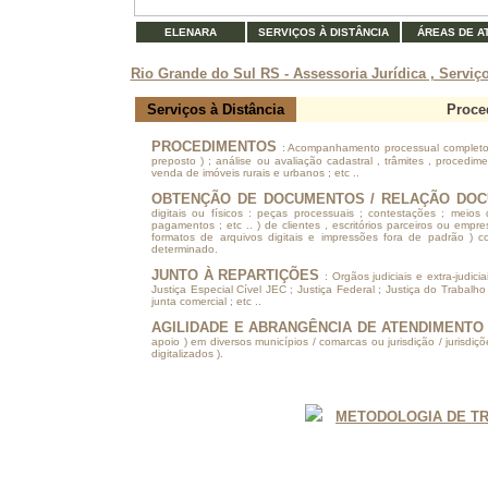
ELENARA
SERVIÇOS À DISTÂNCIA
ÁREAS DE A
Rio Grande do Sul RS - Assessoria Jurídica , Serviç
Serviços à Distância
Proce
PROCEDIMENTOS
: Acompanhamento processual completo 
preposto ) ; análise ou avaliação cadastral , trâmites , proced
venda de imóveis rurais e urbanos ; etc ..
OBTENÇÃO DE DOCUMENTOS / RELAÇÃO DOC
digitais ou físicos : peças processuais ; contestações ; meios
pagamentos ; etc .. ) de clientes , escritórios parceiros ou empre
formatos de arquivos digitais e impressões fora de padrão ) 
determinado.
JUNTO À REPARTIÇÕES
: Orgãos judiciais e extra-judic
Justiça Especial Cível JEC ; Justiça Federal ; Justiça do Trabalho ; 
junta comercial ; etc ..
AGILIDADE E ABRANGÊNCIA DE ATENDIMENT
apoio ) em diversos municípios / comarcas ou jurisdição / jurisdi
digitalizados ).
METODOLOGIA DE T