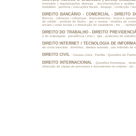
inventário ( regularizações diversas , documentações e análise 
imobiliário ; penhora / execuções fiscais ; despejo ; confecção / rev
DIREITO BANCÁRIO - COMERCIAL - DIREITO
Bancos ; cobrança / cobranças ; financiamentos ; busca e apreen
de crédito ; protesto de títulos ; spc e serasa ; revisões de cont
sociais ( cotas sociais ) x dissolução do casamento ; etc .. -
DIREITO DO TRABALHO - DIREITO PREVIDENCIÁRI
e do empregado , previdência ( inss ) , fgts , acidentes de trabalho
DIREITO INTERNET / TECNOLOGIA DE INFORM
de conta bancária , domínios , direitos autorais , uso indevido de n
DIREITO CIVIL
: Causas cíveis - Família - Questões de Patri
DIREITO INTERNACIONAL
: Questões fronteiriças , d
obtenção de cópias de processos e documentos no exterior ; etc .