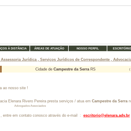
IÇOS À DISTÂNCIA
ÁREAS DE ATUAÇÃO
NOSSO PERFIL
ESCRITÓRI
 Assessoria Jurídica , Serviços Jurídicos de Correspondente , Advocacia
Cidade de
Campestre da Serra
RS
(
a ao nosso site !
acia Elenara Rivero Pereira presta serviços / atua em
Campestre da Serra
n
Advogados Associados
, entre em contato conosco através do e-mail :
escritorio@elenara.adv.br