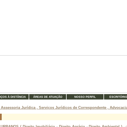
IÇOS À DISTÂNCIA
ÁREAS DE ATUAÇÃO
NOSSO PERFIL
ESCRITÓRI
 Assessoria Jurídica , Serviços Jurídicos de Correspondente , Advocacia
BANOS ( Direito Imobiliário - Direito Agrário - Direito Ambiental )
: 