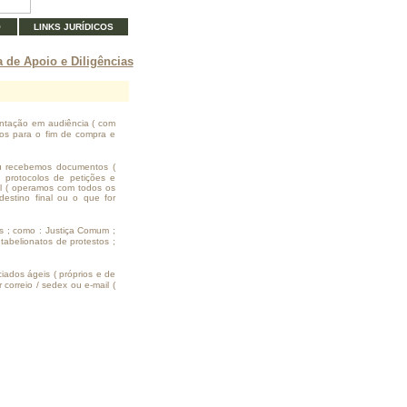
O
LINKS JURÍDICOS
 de Apoio e Diligências
entação em audiência ( com
ntos para o fim de compra e
u recebemos documentos (
; protocolos de petições e
mail ( operamos com todos os
estino final ou o que for
ais ; como : Justiça Comum ;
; tabelionatos de protestos ;
iados ágeis ( próprios e de
correio / sedex ou e-mail (