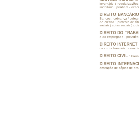
inventário ( regularizaçõe
imobiliário ; penhora / exec
DIREITO BANCÁRI
Bancos ; cobrança / cobran
de crédito ; protesto de tí
sociais ( cotas sociais )
DIREITO DO TRABALH
e do empregado , previdênci
DIREITO INTERNET
de conta bancária , domínios
DIREITO CIVIL
: Caus
DIREITO INTERNA
obtenção de cópias de proc