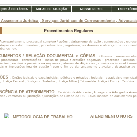
IÇOS À DISTÂNCIA
ÁREAS DE ATUAÇÃO
NOSSO PERFIL
ESCRITÓRI
 Assessoria Jurídica , Serviços Jurídicos de Correspondente , Advocacia
Procedimentos Regulares
 Acompanhamento processual completo / ações ; ajuizamento de ação ; contestações ; repres
aliação cadastral , trâmites , procedimentos , regularizações diversas e obtenção de docume
rbanos ; etc ..
CUMENTOS / RELAÇÃO DOCUMENTAL e CÓPIAS
: Obtemos , enviamos e/o
as processuais ; contestações ; meios de prova ; certidões negativas ; processos ; acordos 
ientes , escritórios parceiros ou empresas ; através de diligências , correios ou internet / e-
itais e impressões fora de padrão ) com o fim de dar andamento , avaliar , despachar ao d
ÇÕES
: Orgãos judiciais e extra-judiciais ; públicos e privados ; federais ; estaduais e municip
 Justiça Federal ; Justiça do Trabalho ; Justiça Militar ( Tribunal de Justiça / Foro ) ; Cartórios 
ANGÊNCIA DE ATENDIMENTO
: Escritório de Advocacia ; Advogado e Advogados Assoc
pios / comarcas ou jurisdição / jurisdições do Estado do RS . Envio imediato de documentos por 
ATENDIMENTO NO RS
METODOLOGIA DE TRABALHO