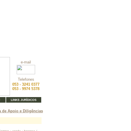
e-mail
Telefones
053 - 3241 0377
053 - 9974 5378
O
LINKS JURÍDICOS
 de Apoio e Diligências
Compra ; venda ; herança /