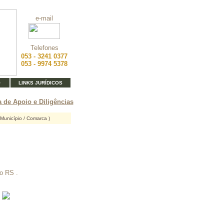
e-mail
Telefones
053 - 3241 0377
053 - 9974 5378
O
LINKS JURÍDICOS
 de Apoio e Diligências
 Município / Comarca )
o RS .