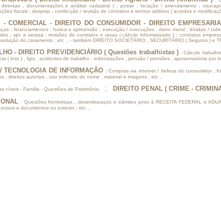
s diversas , documentações e análise cadastral ) ; posse ; locação / arrendamento ; usucapiã
uções fiscais ; despejo ; confecção / revisão de contratos e termos aditivos ( acordos e modificaçõe
O - COMERCIAL - DIREITO DO CONSUMIDOR - DIREITO EMPRESARI
ças ; financiamentos ; busca e apreensão ; execução / execuções ; dano moral ; dívidas / cob
tulos ; spc e serasa ; revisões de contratos e taxas ( cálculo informatizado ) ; contratos empres
 x dissolução do casamento ; etc .. - também DIREITO SOCIETÁRIO , SECURITÁRIO ( Seguros ) e 
O - DIREITO PREVIDENCIÁRIO ( Questões trabalhistas )
: Cálculo trabalhi
a ( inss ) , fgts , acidentes de trabalho , indenizações , pensão / pensões , aposentadoria por inv
 / TECNOLOGIA DE INFORMAÇÃO
: Compras via internet / defesa do consumidor , fr
 , direitos autorais , uso indevido de nome , material e imagens , etc ..
;
DIREITO PENAL ( CRIME - CRIMIN
as cíveis - Família - Questões de Patrimônio
CIONAL
: Questões fronteiriças , desembaraços e trâmites junto à RECEITA FEDERAL e ADUA
essos e documentos no exterior ; etc ..