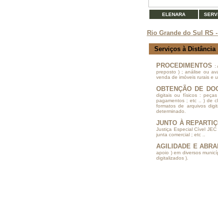
ELENARA
SERV
Rio Grande do Sul RS -
Serviços à Distância
PROCEDIMENTOS
:
preposto ) ; análise ou av
venda de imóveis rurais e u
OBTENÇÃO DE DO
digitais ou físicos : peç
pagamentos ; etc .. ) de cl
formatos de arquivos dig
determinado.
JUNTO À REPARTI
Justiça Especial Cível JEC ;
junta comercial ; etc ..
AGILIDADE E ABR
apoio ) em diversos municí
digitalizados ).