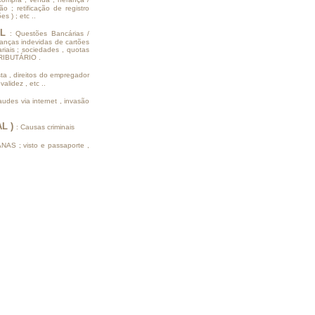
o ; retificação de registro
s ) ; etc ..
AL
: Questões Bancárias /
ranças indevidas de cartões
ariais ; sociedades , quotas
TRIBUTÁRIO .
sta , direitos do empregador
alidez , etc ..
audes via internet , invasão
AL )
: Causas criminais
NAS ; visto e passaporte ,